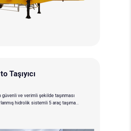
to Taşıyıcı
n güvenli ve verimli şekilde taşınması
lanmış hidrolik sistemli 5 araç taşıma
yapı sistemidir. Sistem, çift katlı taşıma
hidrolik kaldırma mekanizması sayesinde
leme kapasitesi ve operasyonel kolaylık