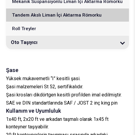
Damperli Konteyner Taşıyıcı
Ağır Tip Sal Kasa
3 Akslı Lowbed
Mekanik Süspansiyonlu Liman İçi Aktarma Römorku
Uzun Wheelbase 20 ft Tank Konteyner Taşıyıcı
20 ft Damperli Konteyner Taşıyıcı
Konteyner Taşıyıcı Tam Römork
Uzar Sal Kasa
4 Akslı Lowbed
Tandem Akslı Liman İçi Aktarma Römorku
30 ft Tank Konteyner Taşıyıcı
30 ft Damperli Konteyner Taşıyıcı
3 Akslı Konteyner Taşıyıcı Tam Römork
Roll Treyler
40 ft Damperli Konteyner Taşıyıcı
Merkez Akslı Konteyner Taşıyıcı Tam Römork
Oto Taşıyıcı
20-30 ft Damperli Konteyner Taşıyıcı
5 Araç Oto Taşıyıcı
30-40 ft Damperli Konteyner Taşıyıcı
8 Araç Oto Taşıyıcı
Şase
Yüksek mukavemetli “I” kesitli şasi.
Şasi malzemeleri St 52, sertifikalıdır.
Şasi krosları dikdörtgen kesitli profilden imal edilmiştir.
SAE ve DIN standartlarında SAF / JOST 2 inç king pin
Kullanım ve Uyumluluk
1x40 ft, 2x20 ft ve arkadan taşmalı olarak 1x45 ft
konteyner taşıyabilir.
20 ft konteynerlerin taşınması sırasında arkadaki