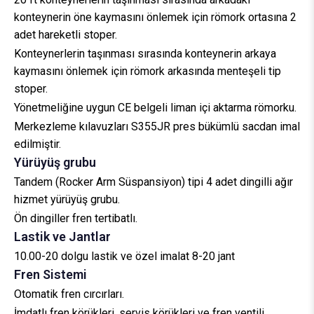
konteynerin öne kaymasını önlemek için römork ortasına 2
adet hareketli stoper.
Konteynerlerin taşınması sırasında konteynerin arkaya
kaymasını önlemek için römork arkasında menteşeli tip
stoper.
Yönetmeliğine uygun CE belgeli liman içi aktarma römorku.
Merkezleme kılavuzları S355JR pres bükümlü sacdan imal
edilmiştir.
Yürüyüş grubu
Tandem (Rocker Arm Süspansiyon) tipi 4 adet dingilli ağır
hizmet yürüyüş grubu.
Ön dingiller fren tertibatlı.
Lastik ve Jantlar
10.00-20 dolgu lastik ve özel imalat 8-20 jant
Fren Sistemi
Otomatik fren cırcırları.
İmdatlı fren körükleri, servis körükleri ve fren ventili.