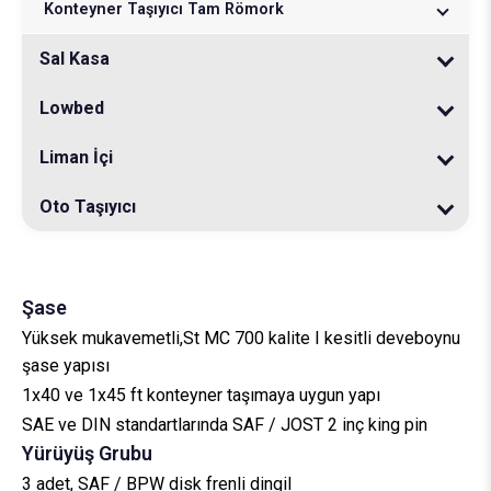
20 ft Damperli Konteyner Taşıyıcı
Konteyner Taşıyıcı Tam Römork
30 ft Tank Konteyner Taşıyıcı
30 ft Damperli Konteyner Taşıyıcı
3 Akslı Konteyner Taşıyıcı Tam Römork
Sal Kasa
40 ft Damperli Konteyner Taşıyıcı
Merkez Akslı Konteyner Taşıyıcı Tam Römork
Lowbed
Hafif Platform Sal Kasa
20-30 ft Damperli Konteyner Taşıyıcı
Liman İçi
Kapaklı Sal Kasa
2 Akslı Lowbed
30-40 ft Damperli Konteyner Taşıyıcı
Oto Taşıyıcı
Ağır Tip Sal Kasa
3 Akslı Lowbed
Mekanik Süspansiyonlu Liman İçi Aktarma Römorku
Uzar Sal Kasa
4 Akslı Lowbed
Tandem Akslı Liman İçi Aktarma Römorku
5 Araç Oto Taşıyıcı
Roll Treyler
8 Araç Oto Taşıyıcı
Şase
Yüksek mukavemetli,St MC 700 kalite I kesitli deveboynu
şase yapısı
1x40 ve 1x45 ft konteyner taşımaya uygun yapı
SAE ve DIN standartlarında SAF / JOST 2 inç king pin
Yürüyüş Grubu
3 adet, SAF / BPW disk frenli dingil